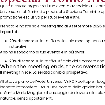
Questa estate organizza il tuo evento aziendale al Centr
Universo, a soli 5 minuti a piedi dalla Stazione Termini, e a
promozione esclusiva per i tuoi eventi estivi.
Prenota le nostre sale meeting
fino al 9 settembre 2026
e
imperdibili:
20% di sconto
sulla tariffa della sala meeting con la 
ristorativi
Abbina il soggiorno al tuo evento e in più avrai:
20% di sconto
sulla tariffa ufficiale delle camere co
When the meeting ends, the conversati
Il meeting finisce.
La serata cambia prospettiva.
All’ottavo piano dell’Hotel Universo, VE.RO Rooftop è il luo
incontra l’atmosfera. Tra la luce dorata della golden hour 
di Santa Maria Maggiore, il passaggio dal lavoro alla rel
naturale, senza spostamenti.