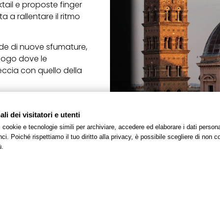
tail e proposte finger
 a rallentare il ritmo
ende di nuove sfumature,
luogo dove le
eccia con quello della
i dei visitatori e utenti
 i cookie e tecnologie simili per archiviare, accedere ed elaborare i dati pers
i. Poiché rispettiamo il tuo diritto alla privacy, è possibile scegliere di non co
o mail
mice@lvrh.it
e
ù.
.