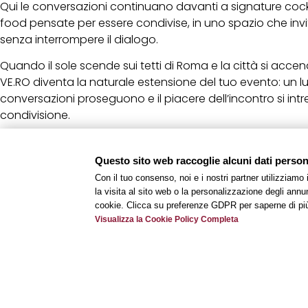
Qui le conversazioni continuano davanti a signature cock
food pensate per essere condivise, in uno spazio che invita
senza interrompere il dialogo.
Quando il sole scende sui tetti di Roma e la città si acc
VE.RO diventa la naturale estensione del tuo evento: un 
conversazioni proseguono e il piacere dell’incontro si intr
condivisione.
Prenota Ora
Questo sito web raccoglie alcuni dati personal
Where summer meetings happen.
Con il tuo consenso, noi e i nostri partner utilizziamo
And continue at VE.RO Rooftop
la visita al sito web o la personalizzazione degli annunc
Contattaci al
+39 06 83467734
oppure scrivici all’indirizz
cookie. Clicca su preferenze GDPR per saperne di pi
prenota subito!
Visualizza la Cookie Policy Completa
Termini e Condizioni
Offerta valida fino al 9 settembre soggetta a disponibilità