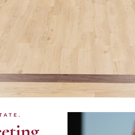
TATE.
eting