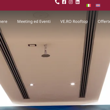
mere
Meeting ed Eventi
VE.RO Rooftop
Offert