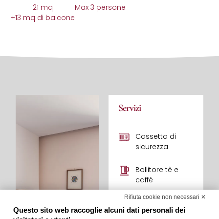
21 mq
Max 3 persone
+13 mq di balcone
Servizi
Cassetta di
sicurezza
Bollitore tè e
caffè
Rifiuta cookie non necessari ✕
Accappatotio e
Questo sito web raccoglie alcuni dati personali dei
ciabattine