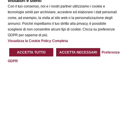
visitatori e utenti
Shopping Card
Con il tuo consenso, noi e i nostri partner utilizziamo i cookie e
(con sconti fino
tecnologie simili per archiviare, accedere ed elaborare i dati personali
al 10% su brand
come, ad esempio, la visita al sito web o la personalizzazione degli
selezionati)
annunci. Poiché rispettiamo il tuo diritto alla privacy, è possibile
scegliere di non consentire alcuni tipi di cookie. Clicca su preferenze
Menù Cuscini
GDPR per saperne di più.
Visualizza la Cookie Policy Completa
ACCETTA TUTTO
ACCETTA NECESSARI
Preferenze
GDPR
Prenota
PER IL TUO SOGGIORNO A ROMA