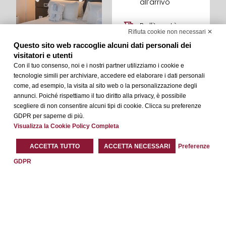
all’arrivo
Bollitore tè e
Rifiuta cookie non necessari ✕
caffè
Questo sito web raccoglie alcuni dati personali dei
visitatori e utenti
Accappatotio e
Con il tuo consenso, noi e i nostri partner utilizziamo i cookie e
ciabattine
tecnologie simili per archiviare, accedere ed elaborare i dati personali
Shopping Card
come, ad esempio, la visita al sito web o la personalizzazione degli
(con sconti fino
annunci. Poiché rispettiamo il tuo diritto alla privacy, è possibile
al 10% su brand
scegliere di non consentire alcuni tipi di cookie. Clicca su preferenze
selezionati)
GDPR per saperne di più.
Visualizza la Cookie Policy Completa
Culla/Lettino (su
richiesta)
ACCETTA TUTTO
ACCETTA NECESSARI
Preferenze
GDPR
Menù Cuscini