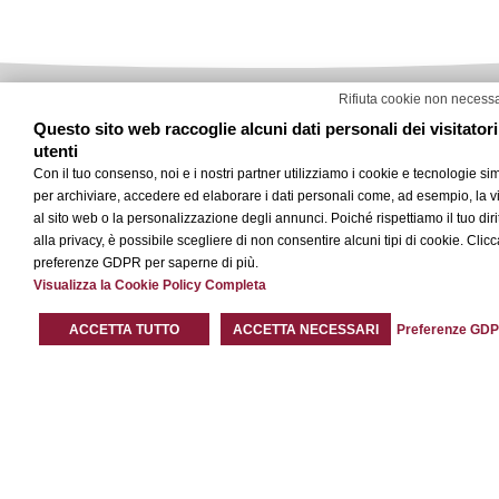
Rifiuta cookie non necess
Questo sito web raccoglie alcuni dati personali dei visitatori
Al Four Season Restaurant ogni
utenti
Cons
il 
Con il tuo consenso, noi e i nostri partner utilizziamo i cookie e tecnologie sim
esigenza è speciale
per archiviare, accedere ed elaborare i dati personali come, ad esempio, la vi
al sito web o la personalizzazione degli annunci. Poiché rispettiamo il tuo diri
L’attenzione alle richieste e alle esigenze dei nostri
alla privacy, è possibile scegliere di non consentire alcuni tipi di cookie. Clic
preferenze GDPR per saperne di più.
ospiti è la forza che ispira il lavoro di tutti i nostri
Visualizza la Cookie Policy Completa
collaboratori: sono disponibili una grande varietà
di
proposte vegeteriane e menù senza Glutine per
ACCETTA TUTTO
ACCETTA NECESSARI
Preferenze GD
Celiaci e per intolleranze alimentari.