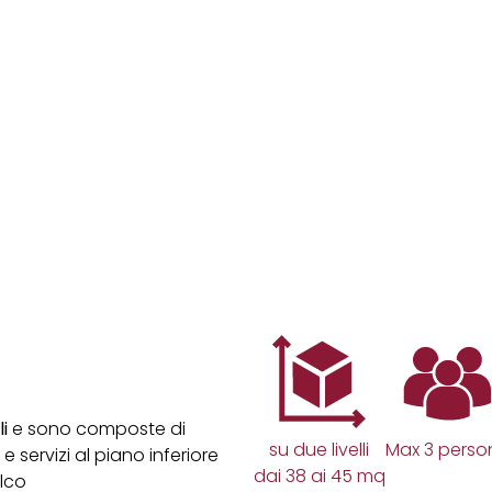
i
e sono composte di
su due livelli
Max 3 perso
 servizi al piano inferiore
dai 38 ai 45 mq
lco