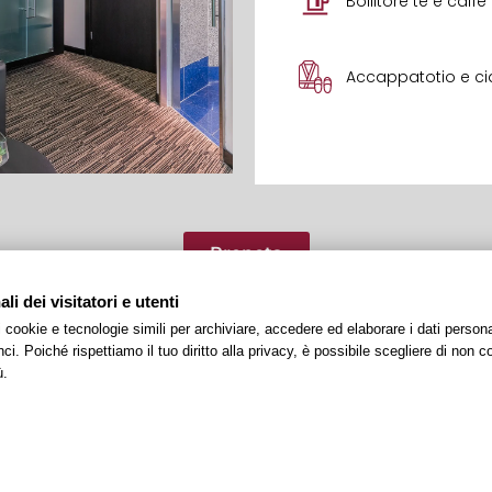
Bollitore tè e caffè
Accappatotio e ci
Prenota
i dei visitatori e utenti
 i cookie e tecnologie simili per archiviare, accedere ed elaborare i dati pers
i. Poiché rispettiamo il tuo diritto alla privacy, è possibile scegliere di non co
ù.
PER IL TUO SOGGIORNO A ROMA