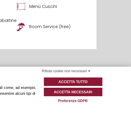
Menù Cuscini
abattine
Room Service (free)
Rifiuta cookie non necessari ✕
ACCETTA TUTTO
onali come, ad esempio,
ACCETTA NECESSARI
nsentire alcuni tipi di
Preferenze GDPR