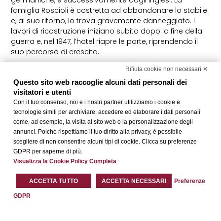
famiglia Roscioli è costretta ad abbandonare lo stabile
e, al suo ritorno, lo trova gravemente danneggiato. I
lavori di ricostruzione iniziano subito dopo la fine della
guerra e, nel 1947, l’hotel riapre le porte, riprendendo il
suo percorso di crescita.
Nel 1953, l’Universo diventa il primo albergo a tre stelle di
Rifiuta cookie non necessari ✕
Roma dotato di aria condizionata e ascensori
Questo sito web raccoglie alcuni dati personali dei
automatici, inaugurando anche la più grande sala
visitatori e utenti
congressi della città, con 300 posti.
Con il tuo consenso, noi e i nostri partner utilizziamo i cookie e
tecnologie simili per archiviare, accedere ed elaborare i dati personali
Nel corso degli anni, l’hotel ha subito ampliamenti e
come, ad esempio, la visita al sito web o la personalizzazione degli
ristrutturazioni, creando un’architettura affascinante
annunci. Poiché rispettiamo il tuo diritto alla privacy, è possibile
composta da diversi edifici. Questa varietà non è solo
scegliere di non consentire alcuni tipi di cookie. Clicca su preferenze
un segno del tempo, ma un’opportunità per gli ospiti di
GDPR per saperne di più.
scoprire angoli unici e storie diverse. Grazie a questo
Visualizza la Cookie Policy Completa
continuo percorso di evoluzione e miglioramento,
l’Hotel Universo ha ottenuto la quarta stella,
ACCETTA TUTTO
ACCETTA NECESSARI
Preferenze
consolidandosi come punto di riferimento dell’ospitalità
GDPR
romana.