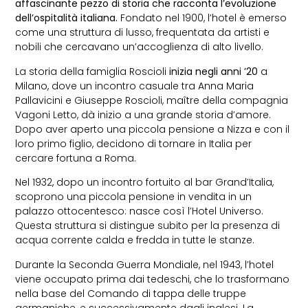
affascinante pezzo di storia che racconta l’evoluzione
dell’ospitalità italiana.
Fondato nel 1900, l’hotel è emerso
come una struttura di lusso, frequentata da artisti e
nobili che cercavano un’accoglienza di alto livello.
La storia della famiglia Roscioli
inizia negli anni ’20
a
Milano, dove un incontro casuale tra Anna Maria
Pallavicini e Giuseppe Roscioli, maître della compagnia
Vagoni Letto, dà inizio a una grande storia d’amore.
Dopo aver aperto una piccola pensione a Nizza e con il
loro primo figlio, decidono di tornare in Italia per
cercare fortuna a Roma.
Nel 1932, dopo un incontro fortuito al bar Grand’Italia,
scoprono una piccola pensione in vendita in un
palazzo ottocentesco: nasce così l’Hotel Universo.
Questa struttura si distingue subito per la presenza di
acqua corrente calda e fredda in tutte le stanze.
Durante la Seconda Guerra Mondiale, nel 1943, l’hotel
viene occupato prima dai tedeschi, che lo trasformano
nella base del Comando di tappa delle truppe
germaniche, e successivamente dagli inglesi. La