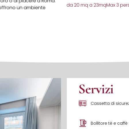
voro o di piacere a Roma.
da 20 mq a 23mq
Max 3 per
, offrono un ambiente
Servizi
Cassetta di sicure
Bollitore tè e caffè