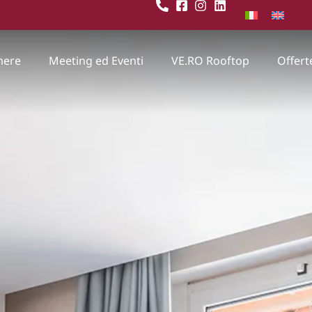
mere
Meeting ed Eventi
VE.RO Rooftop
Offert