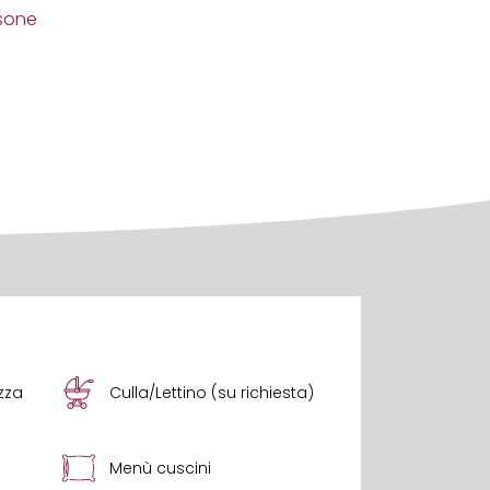
sone
zza
Culla/Lettino (su richiesta)
Menù cuscini