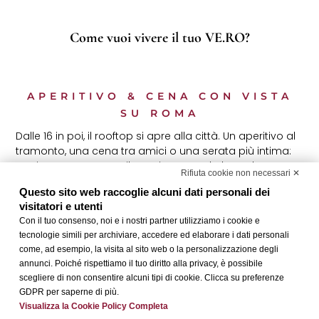
Come vuoi vivere il tuo VE.RO?
APERITIVO & CENA CON VISTA
SU ROMA
Dalle 16 in poi, il rooftop si apre alla città. Un aperitivo al
tramonto, una cena tra amici o una serata più intima:
ogni momento trova il suo ritmo, con la luce che
Rifiuta cookie non necessari ✕
cambia e Roma sempre davanti a te.
Questo sito web raccoglie alcuni dati personali dei
visitatori e utenti
Scopri VE.RO Rooftop
Con il tuo consenso, noi e i nostri partner utilizziamo i cookie e
tecnologie simili per archiviare, accedere ed elaborare i dati personali
come, ad esempio, la visita al sito web o la personalizzazione degli
IL TUO EVENTO, LA NOSTRA
annunci. Poiché rispettiamo il tuo diritto alla privacy, è possibile
scegliere di non consentire alcuni tipi di cookie. Clicca su preferenze
VISTA
GDPR per saperne di più.
Un rooftop versatile per incontri, eventi aziendali o
Visualizza la Cookie Policy Completa
privati, aperitivi, pranzi e cene. Tutto prende forma