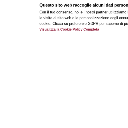
Visualizza Il Certificato Green Key
Questo sito web raccoglie alcuni dati personal
Con il tuo consenso, noi e i nostri partner utilizziamo
la visita al sito web o la personalizzazione degli annunc
Certificazione ISO 14001 : 2015 
cookie. Clicca su preferenze GDPR per saperne di pi
Visualizza la Cookie Policy Completa
La nostra politica ambientale e le nostre misure 
Visualizza Il Certificato ISO 14001
Certificazione ISO 9001 : 2015 – 
La nostra politica per la Qualità e il nostro Sist
Visualizza Il Certificato ISO 9001
Certificazione ISO 45001 -Sicure
Il nostro impegno in materia di tutela della salut