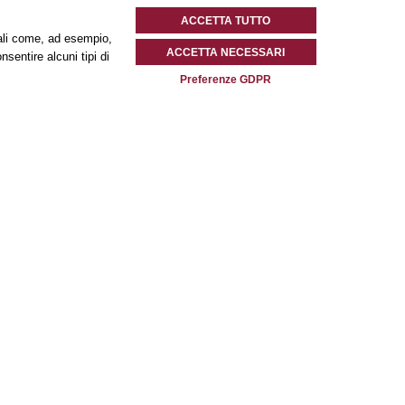
ACCETTA TUTTO
onali come, ad esempio,
ACCETTA NECESSARI
nsentire alcuni tipi di
Preferenze GDPR