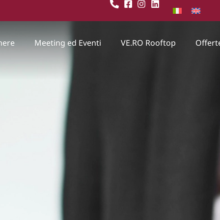
mere
Meeting ed Eventi
VE.RO Rooftop
Offert