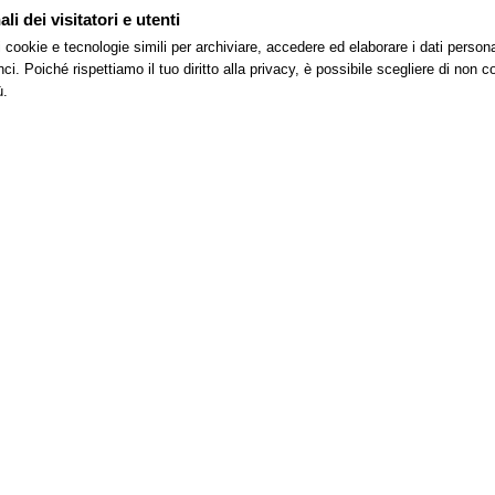
i dei visitatori e utenti
 i cookie e tecnologie simili per archiviare, accedere ed elaborare i dati pers
i. Poiché rispettiamo il tuo diritto alla privacy, è possibile scegliere di non co
– Sistema di Gestione Ambientale
ù.
sostenibili.
Sistema di Gestione per la qualità
ema di Gestione.
zza nei Luoghi di Lavoro
e e della sicurezza nei luoghi di lavoro.