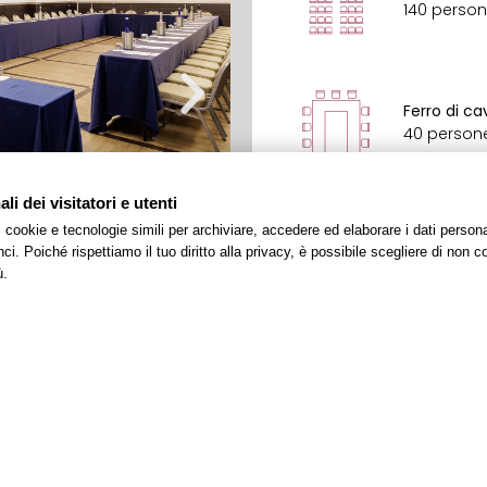
140 perso
Ferro di ca
40 person
i dei visitatori e utenti
 i cookie e tecnologie simili per archiviare, accedere ed elaborare i dati pers
Cabaret
i. Poiché rispettiamo il tuo diritto alla privacy, è possibile scegliere di non co
48 person
ù.
Compila il form e richiedi informazioni