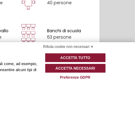
ne
40 persone
vallo
Banchi di scuola
e
63 persone
Rifiuta cookie non necessari ✕
ACCETTA TUTTO
onali come, ad esempio,
ACCETTA NECESSARI
nsentire alcuni tipi di
e
Preferenze GDPR