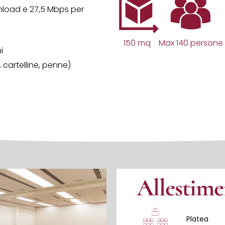
wnload e 27,5 Mbps per
150 mq
Max 140 persone
i
 cartelline, penne)
Allestime
Platea