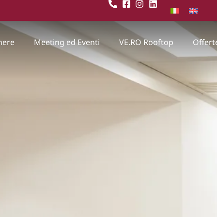
mere
Meeting ed Eventi
VE.RO Rooftop
Offert