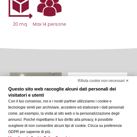
20 mq
Max 14 persone
Allestimenti
Rifiuta cookie non necessari ✕
Questo sito web raccoglie alcuni dati personali dei
visitatori e utenti
Platea
Con il tuo consenso, noi e i nostri partner utilizziamo i cookie e
14 persone
tecnologie simili per archiviare, accedere ed elaborare i dati personali
come, ad esempio, la visita al sito web o la personalizzazione degli
annunci. Poiché rispettiamo il tuo diritto alla privacy, è possibile
Ferro di
scegliere di non consentire alcuni tipi di cookie. Clicca su preferenze
cavallo
GDPR per saperne di più.
9 persone