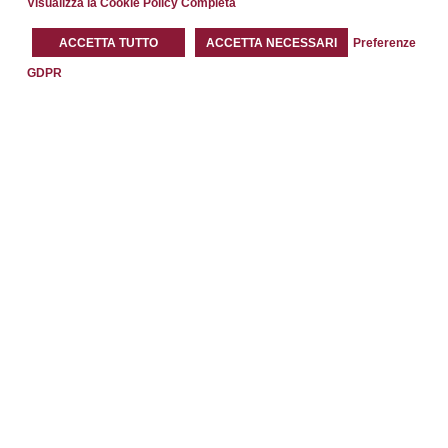
Visualizza la Cookie Policy Completa
Tavolo
unico
ACCETTA TUTTO
ACCETTA NECESSARI
Preferenze
10 persone
GDPR
Banchi di
scuola
9 persone
Compila il form e richiedi informazioni
PER IL TUO EVENTO A ROMA